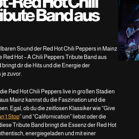
 -Red Hot Chili
ibute Band aus
elbaren Sound der Red Hot Chili Peppers in Mainz
e Red Hot – A Chili Peppers Tribute Band aus
bringt dir die Hits und die Energie der
 je zuvor.
 die Red Hot Chili Peppers live in großen Stadien
aus Mainz kannst du die Faszination und die
en. Egal, ob du die zeitlosen Klassiker wie “Give
n’t Stop
” und “Californication” liebst oder die
 diese Tribute Band bringt die Essenz der Red Hot
uthentisch, energiegeladen und mit einer