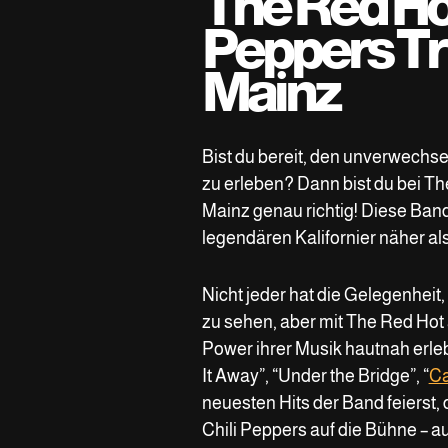
The Red Hot
Peppers Tr
Mainz
Bist du bereit, den unverwechs
zu erleben? Dann bist du bei Th
Mainz genau richtig! Diese Band 
legendären Kalifornier näher als
Nicht jeder hat die Gelegenheit,
zu sehen, aber mit The Red Hot 
Power ihrer Musik hautnah erleb
It Away”, “Under the Bridge”, “
Ca
neuesten Hits der Band feierst,
Chili Peppers auf die Bühne – a