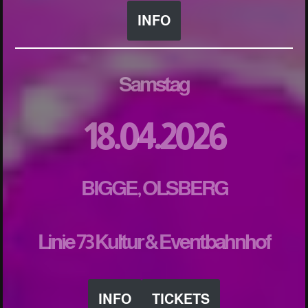
INFO
Samstag
18.04.2026
BIGGE, OLSBERG
Linie 73 Kultur & Eventbahnhof
INFO
TICKETS