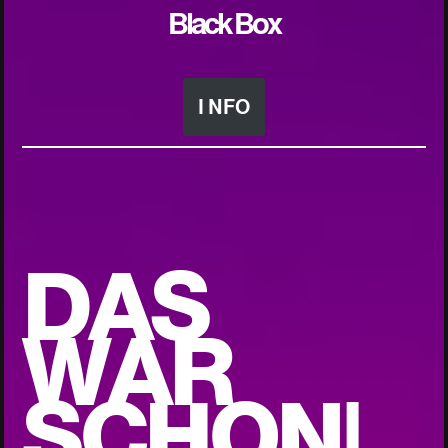
Black Box
I NFO
DAS
WAR
SCHON!